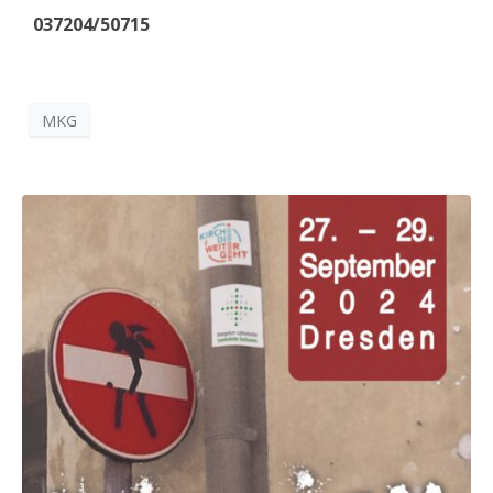
037204/50715
MKG