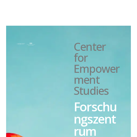
Center
for
Empower
ment
Studies
Forschu
ngszent
rum