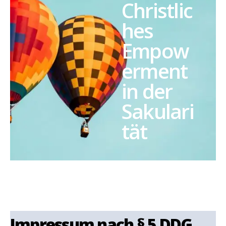
Christlic
hes
Empow
erment
in der
Sakulari
tät
Impressum nach § 5 DDG