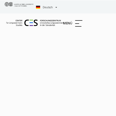
Deutsch
English
MENÜ
FORSCHUNGSST
RELIGIÖSE
KOMMUNIKATI
UND
LERNPROZESSE