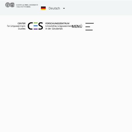
Deutsch
English
MENÜ
Center
for
Empowerme
Studies
Forschungs
Christliches
Empowerme
in der
Säkularität