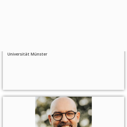
PD Dr. Sarah Demmrich (verh. Kaboğan)
Projektleiterin im Exzellenzcluster "Religion und Politik",
Universität Münster