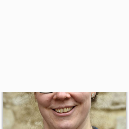
Startseite
»
Kirchen- und Gemeindetheorie –
Ökumene und Wissenstransfer im weltweiten
lutherischen Kontext (KÖW)
»
KÖW – Team
Über die KÖW
TEAM DER KÖW