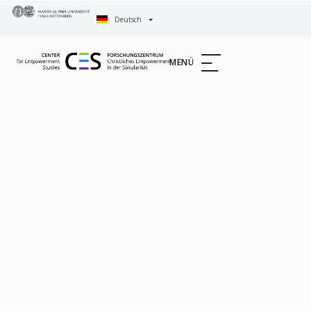
Deutsch
English
MENÜ
FORSCHUNGSST
KIRCHEN-
UND
GEMEINDETHEOR
ÖKUMENE
UND
WISSENSTRANS
IM
WELTWEITEN
LUTHERISCHEN
KONTEXT