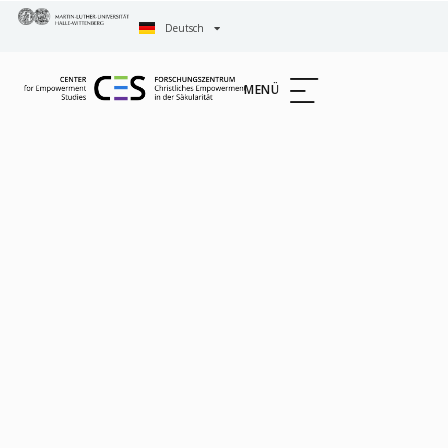
Deutsch
English
MENÜ
Startseite
»
Religiöse Kommunikations- und
Lernprozesse (RKL)
»
RKL – Forschungsprojekte und
Publikationen