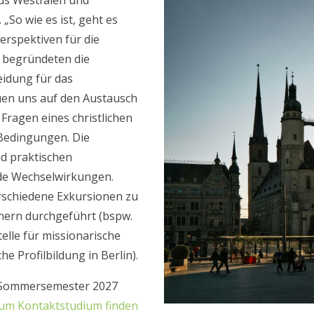
us Westfalen und
So wie es ist, geht es
erspektiven für die
h begründeten die
eidung für das
uen uns auf den Austausch
ragen eines christlichen
Bedingungen. Die
d praktischen
de Wechselwirkungen.
schiedene Exkursionen zu
tnern durchgeführt (bspw.
elle für missionarische
e Profilbildung in Berlin).
s Sommersemester 2027
um Kontaktstudium finden