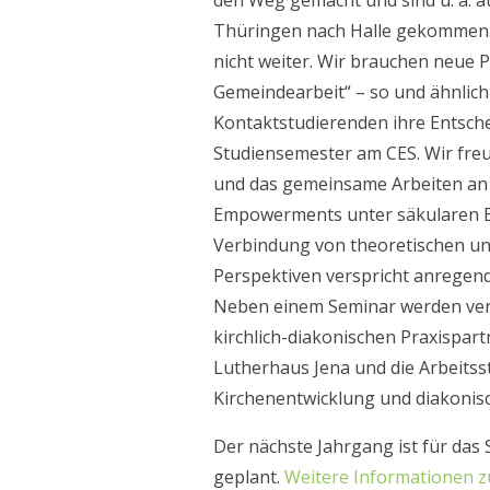
den Weg gemacht und sind u. a. a
Thüringen nach Halle gekommen. „
nicht weiter. Wir brauchen neue P
Gemeindearbeit“ – so und ähnlic
Kontaktstudierenden ihre Entsch
Studiensemester am CES. Wir fre
und das gemeinsame Arbeiten an F
Empowerments unter säkularen 
Verbindung von theoretischen un
Perspektiven verspricht anregen
Neben einem Seminar werden ver
kirchlich-diakonischen Praxispar
Lutherhaus Jena und die Arbeitsst
Kirchenentwicklung und diakonisch
Der nächste Jahrgang ist für da
geplant.
Weitere Informationen z