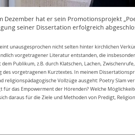
Im Dezember hat er sein Promotionsprojekt „P
igung seiner Dissertation erfolgreich abgeschlo
eint unausgesprochen nicht selten hinter kirchlichen Verkü
ündlich vorgetragener Literatur entstanden, die insbesonder
 dem Publikum, z.B. durch Klatschen, Lachen, Zwischenrufe,
des vorgetragenen Kurztextes. In meinem Dissertationsproj
nd religionspädagogische Vollzüge ausgeht: Poetry Slam ver
egt für das Empowerment der Hörenden? Welche Möglichkeit
 sich daraus für die Ziele und Methoden von Predigt, Relig