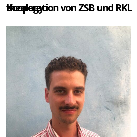
theology
Kooperation von ZSB und RKL