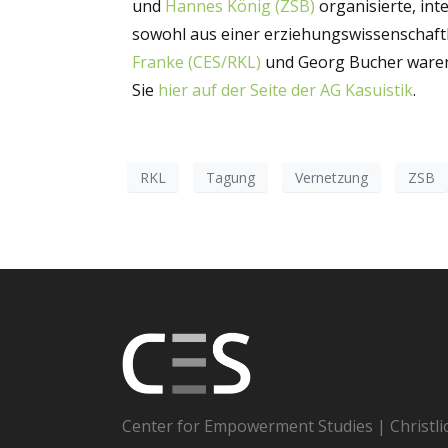
und
Hannes König (ZSB)
organisierte, in
sowohl aus einer erziehungswissenschaftli
Franke (CES/RKL)
und Georg Bucher waren 
Sie
hier auf der Seite der AG Kasuistik
.
RKL
Tagung
Vernetzung
ZSB
Center for Empowerment Studies | Christli