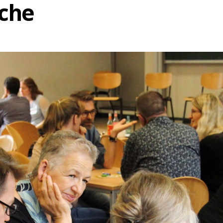
che
TEAM
FORSCHEN
VERMITTELN
FORSCHUN